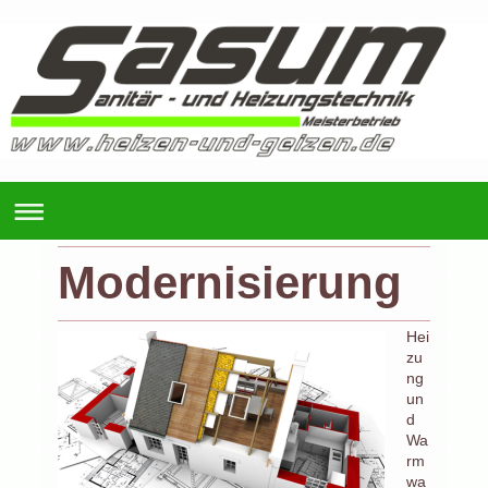
Modernisierung
Hei
zu
ng
un
d
Wa
rm
wa